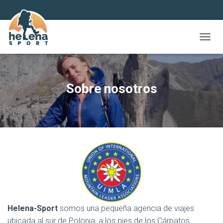
C
A
M
B
I
Sobre nosotros
A
R
M
O
D
O
D
E
N
A
V
E
G
Helena-Sport
somos una pequeña agencia de viajes
A
ubicada al sur de Polonia, a los pies de los Cárpatos.