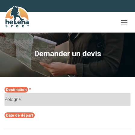
D
É
P
L
I
Demander un devis
E
R
L
A
N
A
*
Destination
V
I
G
A
T
Date de départ
I
O
N